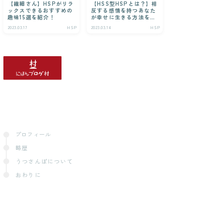
【繊細さん】HSPがリラ
【HSS型HSPとは？】相
ックスできるおすすめの
反する感情を持つあなた
趣味15選を紹介！
が幸せに生きる方法を解
説！
2023.03.17
HSP
2023.03.14
HSP
プロフィール
略歴
うつさんぽについて
おわりに