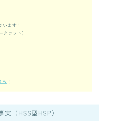
でいます！
ークラフト）
ちら
！
実（HSS型HSP）