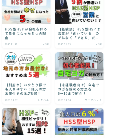
HSS型HSPが会社を辞め
【経験談】HSS型HSPは
て幸せになった５つの理
営業が「向いている」の
由
ではなく「できる」だ
け！
2023.11.26
HSP
2023.04.23
HSP
【別府市】おひとり様で
【未経験者向け】自宅で
も入りやすい！地元の方
ヨガを始める方法を
お墨付きのお店5選！
0→10まで紹介！
2023.04.07
トラベル
2023.04.04
ライフハック