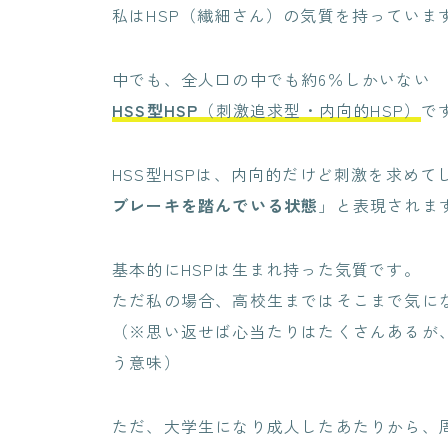
私はHSP（繊細さん）の気質を持っていま
中でも、全人口の中でも約6％しかいない
HSS型HSP
（刺激追求型・内向的HSP）
で
HSS型HSPは、内向的だけど刺激を求めて
ブレーキを踏んでいる状態
」と表現されま
基本的にHSPは生まれ持った気質です。
ただ私の場合、高校生まではそこまで気に
（※思い返せば心当たりはたくさんあるが
う意味）
ただ、大学生になり成人したあたりから、