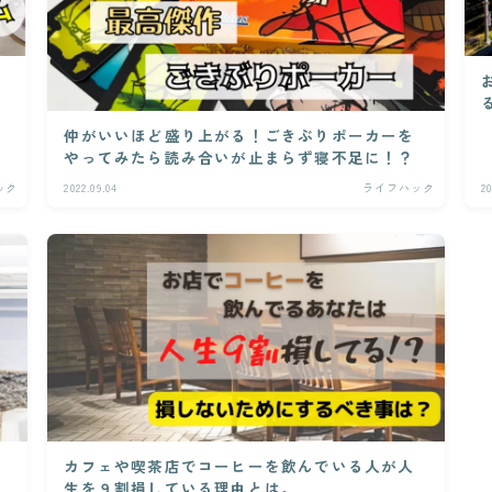
違
仲がいいほど盛り上がる！ごきぶりポーカーを
やってみたら読み合いが止まらず寝不足に！？
ック
2022.09.04
ライフハック
20
カフェや喫茶店でコーヒーを飲んでいる人が人
生を９割損している理由とは。