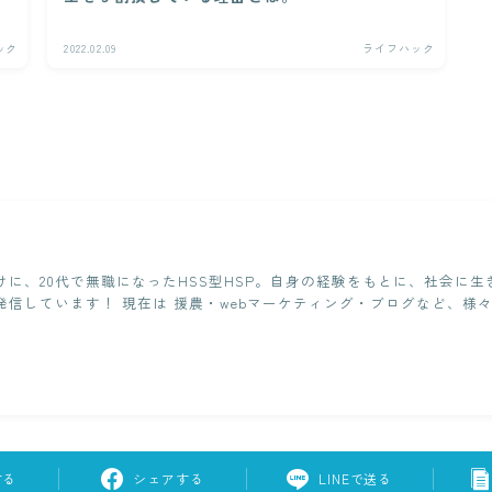
ック
2022.02.09
ライフハック
けに、20代で無職になったHSS型HSP。自身の経験をもとに、社会に
発信しています！ 現在は 援農・webマーケティング・ブログなど、様
する
シェアする
LINEで送る