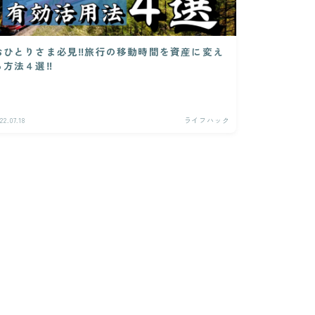
おひとりさま必見‼︎旅行の移動時間を資産に変え
る方法４選‼︎
22.07.18
ライフハック