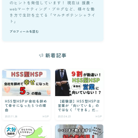
のヒントを発信しています！ 現在は 援農・
webマーケティング・ブログなど、様々な働
き方で生計を立てる「マルチポテンシャライ
ト」
プロフィールを読む
新着記事
HSS型HSPが会社を辞め
【経験談】HSS型HSPは
て幸せになった５つの理
営業が「向いている」の
由
ではなく「できる」だ
け！
2023.11.26
HSP
2023.04.23
HSP