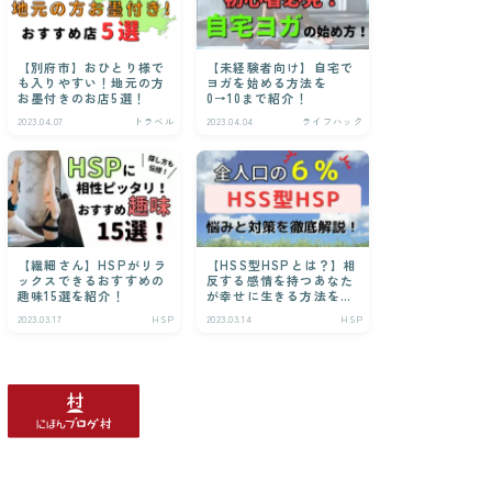
【別府市】おひとり様で
【未経験者向け】自宅で
も入りやすい！地元の方
ヨガを始める方法を
お墨付きのお店5選！
0→10まで紹介！
2023.04.07
トラベル
2023.04.04
ライフハック
【繊細さん】HSPがリラ
【HSS型HSPとは？】相
ックスできるおすすめの
反する感情を持つあなた
趣味15選を紹介！
が幸せに生きる方法を解
説！
2023.03.17
HSP
2023.03.14
HSP