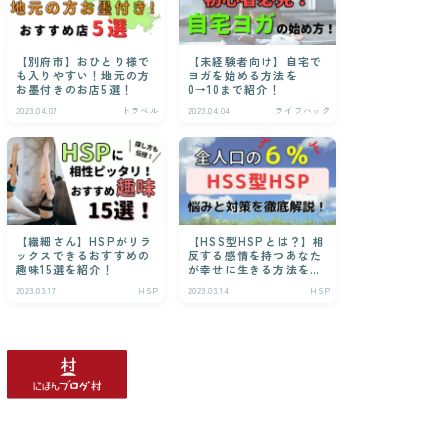
【別府市】おひとり様で
【未経験者向け】自宅で
も入りやすい！地元の方
ヨガを始める方法を
お墨付きのお店5選！
0→10まで紹介！
2023.04.07
トラベル
2023.04.04
ライフハック
【繊細さん】HSPがリラ
【HSS型HSPとは？】相
ックスできるおすすめの
反する感情を持つあなた
趣味15選を紹介！
が幸せに生きる方法を解
説！
2023.03.17
HSP
2023.03.14
HSP