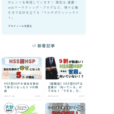
のヒントを発信しています！ 現在は 援農・
webマーケティング・ブログなど、様々な働
き方で生計を立てる「マルチポテンシャライ
ト」
プロフィールを読む
新着記事
HSS型HSPが会社を辞め
【経験談】HSS型HSPは
て幸せになった５つの理
営業が「向いている」の
由
ではなく「できる」だ
け！
2023.11.26
HSP
2023.04.23
HSP