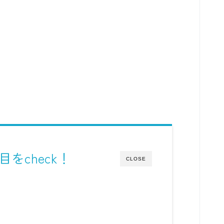
をcheck！
CLOSE