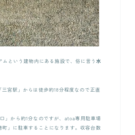
アムという建物内にある施設で、俗に言う
水
「三宮駅」からは徒歩約18分程度なので正直
。
入口」
から約1分なのですが、atoa専用駐車場
港町」
に駐車することになります。収容台数