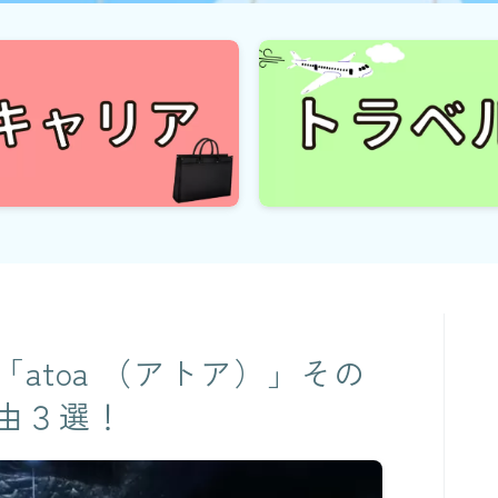
atoa （アトア）」その
由３選！