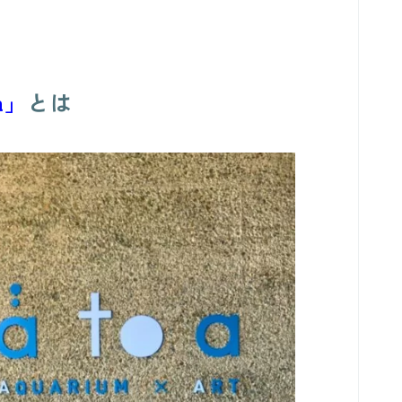
a」
とは