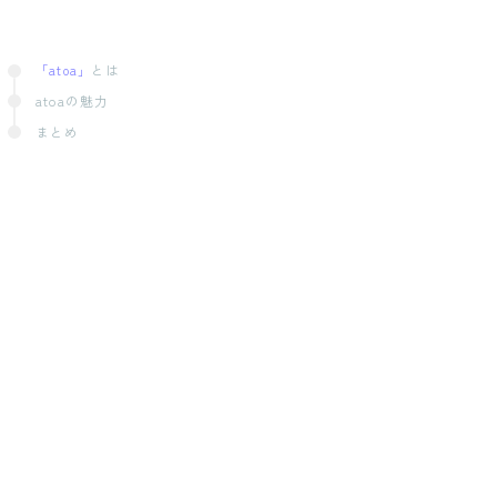
とは
「atoa」
atoaの魅力
まとめ