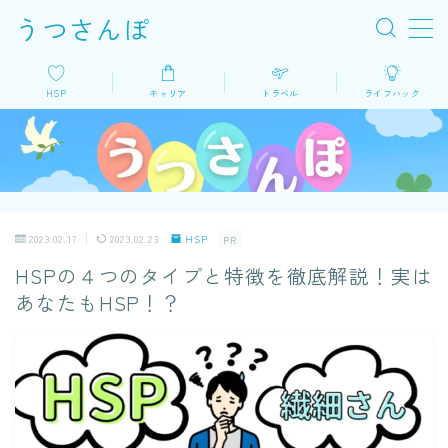
うつさんぽ
MENU
HSP
キャリア
トラベル
ライフハック
HSP
キャリア
2023.02.17
2023.02.23
HSP
PR
トラベル
HSPの４つのタイプと特徴を徹底解説！実は
あなたもHSP！？
ライフハック