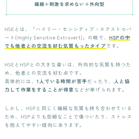
繊細＋刺激を求めない＋外向型
HSEとは、「ハイリー・センシティブ・エクストロバ
ート(Highly Sensitive Extrovert)」の略で、
HSPの中
でも他者との交流を好む気質もったタイプ
です。
HSEとHSPとの大きな違いは、外向的な気質を持つた
め、他者との交流を好む点です。
具体的には、
1人でいる時間が苦手
だったり、
人と協
力して作業をすることが得意
などが挙げられます。
しかし、HSPと同じく繊細な気質も持ち合わせている
ため、HSPよりも些細なことで傷ついたり、ストレス
を抱えてやすい傾向にあります。