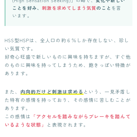
(High Sensation Seeking)」の略で、
変化や新しい
ことを好み、
刺激を求めてしまう気質
のこと
を言
います。
HSS型HSPは、全人口の約６％しか存在しない、珍し
い気質です。
好奇心旺盛で新しいものに興味を持ちますが、すぐ他
のものに興味を持ってしまうため、飽きっぽい特徴が
あります。
また、
内向的だけど刺激は求める
という、一見矛盾し
た特有の感情を持っており、その感情に苦しむことが
あります。
この感情は
「アクセルを踏みながらブレーキを踏んて
いるような状態」
と表現されます。