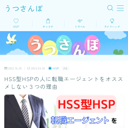
うつさんぽ
MENU
HSP
キャリア
トラベル
ライフハック
HSP
キャリア
2022.10.28
2023.03.02
HSP
PR
トラベル
HSS型HSPの人に転職エージェントをオスス
メしない３つの理由
ライフハック