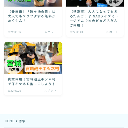
【常滑市】大人になってもど
【豊田市】「鞍ケ池公園」は
ろだんご！？INAXライブミュ
大人でもワクワクする無料が
ージアムでピカピカどろだん
たくさん！
ご体験！
2022.08.12
スポット
2022.08.04
スポット
貴重体験！宮城蔵王キツネ村
で仔ギツネを抱っこしよう！
2022.07.23
スポット
HOME
体験