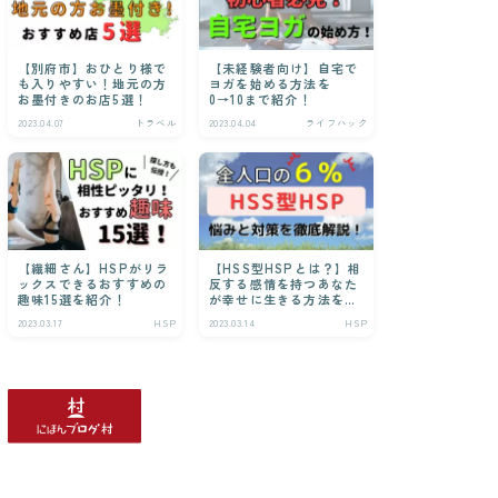
【別府市】おひとり様で
【未経験者向け】自宅で
も入りやすい！地元の方
ヨガを始める方法を
お墨付きのお店5選！
0→10まで紹介！
2023.04.07
トラベル
2023.04.04
ライフハック
【繊細さん】HSPがリラ
【HSS型HSPとは？】相
ックスできるおすすめの
反する感情を持つあなた
趣味15選を紹介！
が幸せに生きる方法を解
説！
2023.03.17
HSP
2023.03.14
HSP