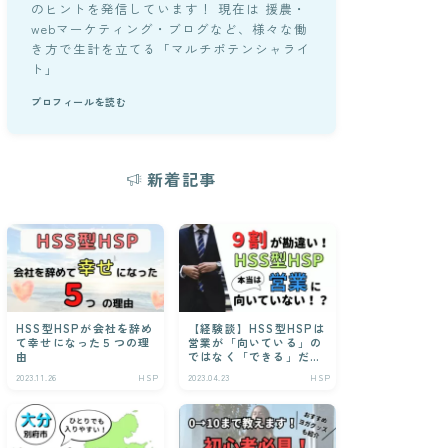
のヒントを発信しています！ 現在は 援農・
webマーケティング・ブログなど、様々な働
き方で生計を立てる「マルチポテンシャライ
ト」
プロフィールを読む
新着記事
HSS型HSPが会社を辞め
【経験談】HSS型HSPは
て幸せになった５つの理
営業が「向いている」の
由
ではなく「できる」だ
け！
2023.11.26
HSP
2023.04.23
HSP