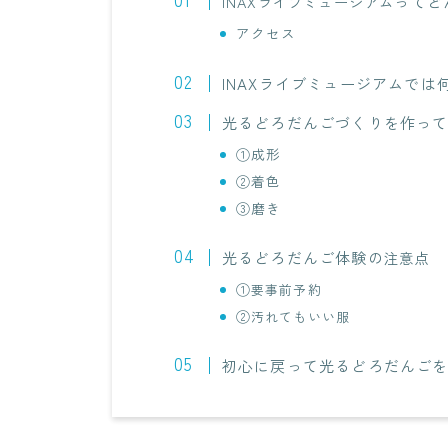
ってど
INAXライブミュージアム
アクセス
INAXライブミュージアムでは
光るどろだんごづくりを作っ
①成形
②着色
③磨き
光るどろだんご体験の
注意点
①
要事前予約
②
汚れてもいい服
初心に戻って光るどろだんご