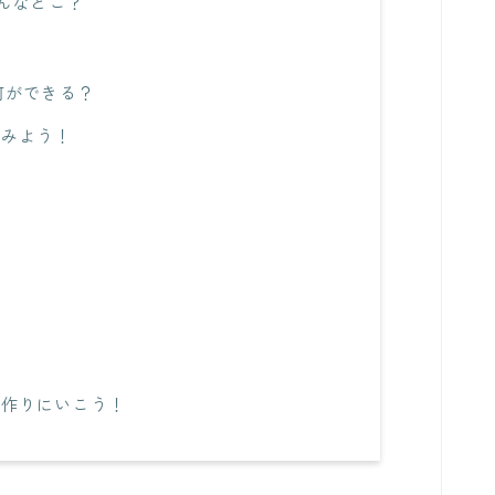
んなとこ？
何ができる？
てみよう！
を作りにいこう！