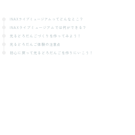
ってどんなとこ？
INAXライブミュージアム
INAXライブミュージアムでは何ができる？
光るどろだんごづくりを作ってみよう！
光るどろだんご体験の
注意点
初心に戻って光るどろだんごを作りにいこう！