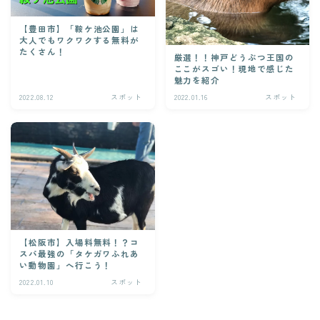
【豊田市】「鞍ケ池公園」は
大人でもワクワクする無料が
たくさん！
厳選！！神戸どうぶつ王国の
ここがスゴい！現地で感じた
魅力を紹介
2022.08.12
スポット
2022.01.16
スポット
【松阪市】入場料無料！？コ
スパ最強の「タケガワふれあ
い動物園」へ行こう！
2022.01.10
スポット