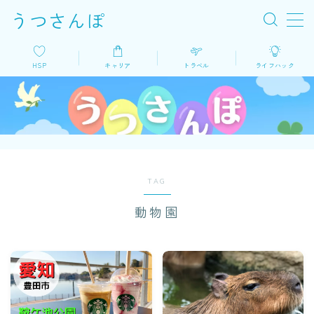
うつさんぽ
MENU
HSP
キャリア
トラベル
ライフハック
HSP
キャリア
トラベル
TAG
動物園
ライフハック