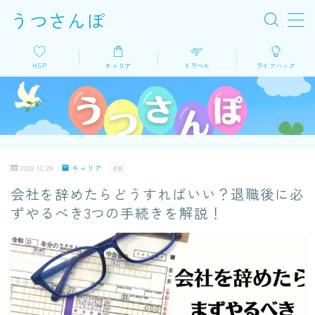
うつさんぽ
MENU
HSP
キャリア
トラベル
ライフハック
HSP
キャリア
2022.12.28
キャリア
PR
トラベル
会社を辞めたらどうすればいい？退職後に必
ずやるべき3つの手続きを解説！
ライフハック