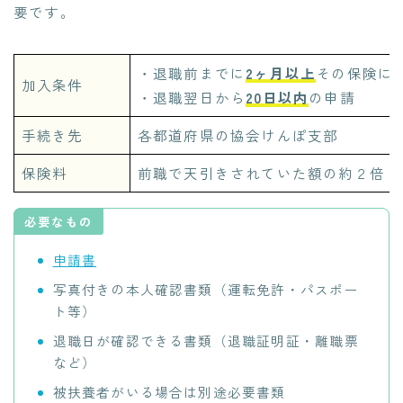
要です。
・退職前までに
2ヶ月以上
その保険に
加入条件
・退職翌日から
20日以内
の申請
手続き先
各都道府県の協会けんぽ支部
保険料
前職で天引きされていた額の約２倍
必要なもの
申請書
写真付きの本人確認書類（運転免許・パスポー
ト等）
退職日が確認できる書類（退職証明証・離職票
など）
被扶養者がいる場合は別途必要書類